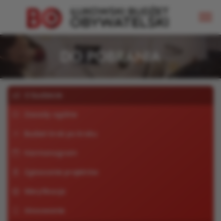
DO POBRANIA
O budżecie
Zasady ogólne
Budżet krok po kroku
Harmonogram
Zgłaszanie projektów
Weryfikacja
Głosowanie