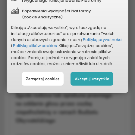
i wygodnego funkcjonowania Platformy
Poprawienia wydajności Platformy
(cookie Analityczne)
Zgłoszenie woli głosowania na projekt
Budżetu Obywatelskiego dla mieszkańca
Klikając „Akceptuję wszystkie”, wyrażasz zgodę na
instalację plików „cookies” oraz przetwarzanie Twoich
niezameldowanego na terenie Miasta
danych osobowych zgodnie z naszą
Polityką prywatności
Łuków
i
Polityką plików cookies.
Klikając „Zarządzaj cookies”,
możesz zmienić swoje ustawienia w zakresie plików
cookies. Pamiętaj jednak – rezygnując z niektórych
Zgloszenie woli glosowania
rodzajów cookies, możesz uniemożliwić lub utrudnić
1,59 MB
sobie korzystanie z naszego serwisu i jego funkcji.
Zarządzaj cookies
Akceptuj wszystkie
Możesz cofnąć lub zmienić zgody w dowolnym
momencie. Wystarczy, że wybierzesz „Ustawienia plików
cookies” w stopce każdej z naszych podstron.
Zgoda rodzica lub opiekuna prawnego
na oddanie głosu przez osobę
niepełnoletnią w ramach Budżetu
Obywatelskiego