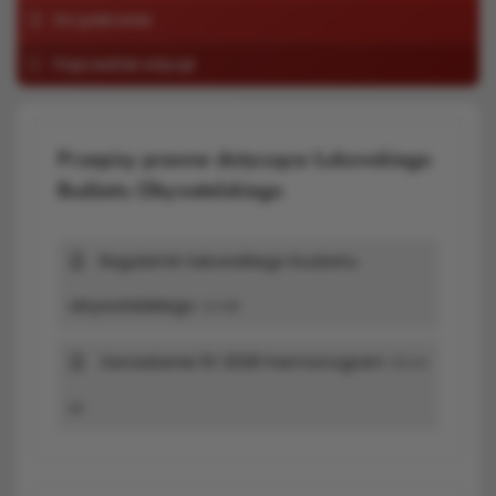
Do pobrania
Poprzednie edycje
Przepisy prawne dotyczące Łukowskiego
Budżetu Obywatelskiego
Regulamin łukowskiego budzetu
obywatelskiego
1,6 MB
Zarzadzenie 51-2026 harmonogram
95,94
kB